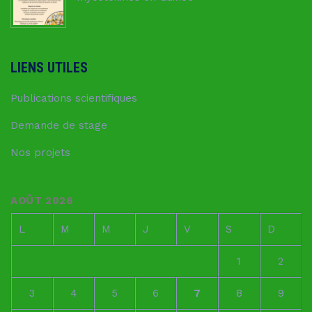
16 juin 2026
LIENS UTILES
Publications scientifiques
Demande de stage
Nos projets
AOÛT 2026
L
M
M
J
V
S
D
1
2
3
4
5
6
7
8
9