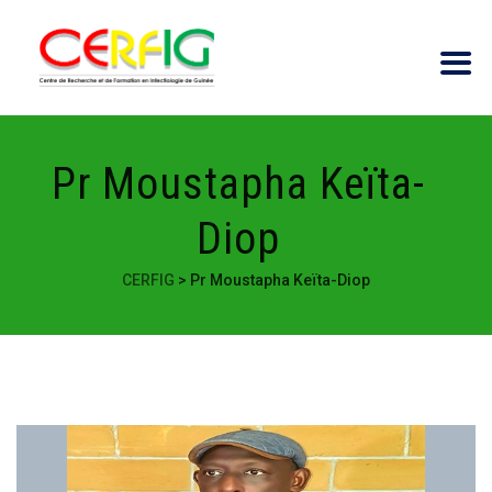
Pr Moustapha Keïta-
Diop
CERFIG
>
Pr Moustapha Keïta-Diop