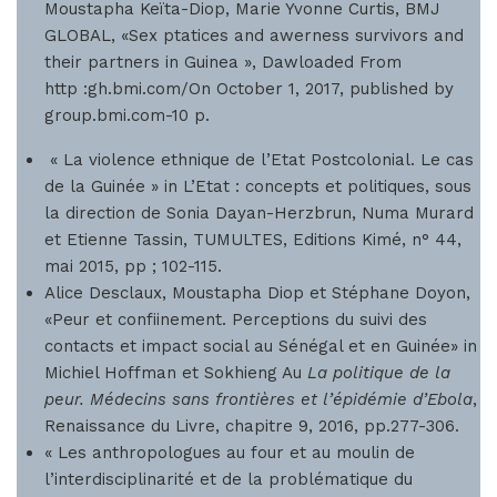
Moustapha Keïta-Diop, Marie Yvonne Curtis, BMJ
GLOBAL, «Sex ptatices and awerness survivors and
their partners in Guinea », Dawloaded From
http :gh.bmi.com/On October 1, 2017, published by
group.bmi.com-10 p.
« La violence ethnique de l’Etat Postcolonial. Le cas
de la Guinée » in L’Etat : concepts et politiques, sous
la direction de Sonia Dayan-Herzbrun, Numa Murard
et Etienne Tassin, TUMULTES, Editions Kimé, n° 44,
mai 2015, pp ; 102-115.
Alice Desclaux, Moustapha Diop et Stéphane Doyon,
«Peur et confiinement. Perceptions du suivi des
contacts et impact social au Sénégal et en Guinée» in
Michiel Hoffman et Sokhieng Au
La politique de la
peur. Médecins sans frontières et l’épidémie d’Ebola
,
Renaissance du Livre, chapitre 9, 2016, pp.277-306.
« Les anthropologues au four et au moulin de
l’interdisciplinarité et de la problématique du