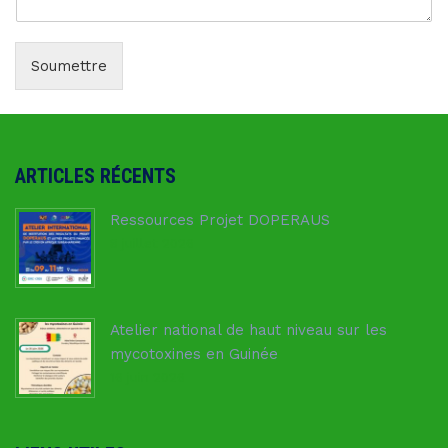
Soumettre
ARTICLES RÉCENTS
Ressources Projet DOPERAUS
8 juillet 2026
Atelier national de haut niveau sur les
mycotoxines en Guinée
16 juin 2026