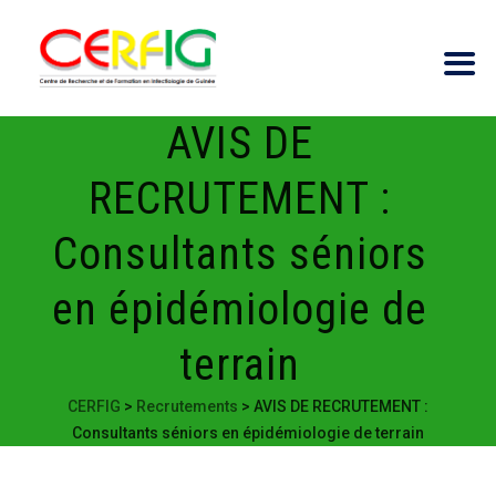
AVIS DE
RECRUTEMENT :
Consultants séniors
en épidémiologie de
terrain
CERFIG
>
Recrutements
>
AVIS DE RECRUTEMENT :
Consultants séniors en épidémiologie de terrain