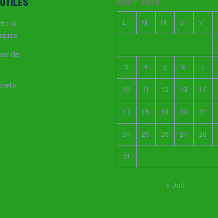
 UTILES
AOÛT 2026
L
M
M
J
V
tions
fiques
de de
3
4
5
6
7
ojets
10
11
12
13
14
17
18
19
20
21
24
25
26
27
28
31
« Juil