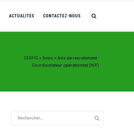
S
ACTUALITES
CONTACTEZ-NOUS
CERFIG
>
News
>
Avis de recrutement :
Coordonnateur opérationnel (H/F)
Rechercher :