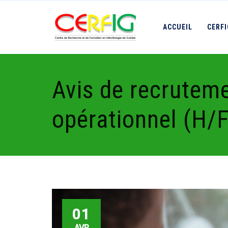
ACCUEIL
CERF
Avis de recrutem
opérationnel (H/F
01
AVR