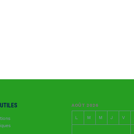
 UTILES
AOÛT 2026
L
M
M
J
V
tions
fiques