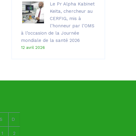
Le Pr Alpha Kabinet
Keita, chercheur au
CERFIG, mis à
l’honneur par l’OMS
à l’occasion de la Journée
mondiale de la santé 2026
12 avril 2026
S
D
1
2