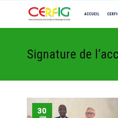
ACCUEIL
CERF
Signature de l’ac
30
JAN