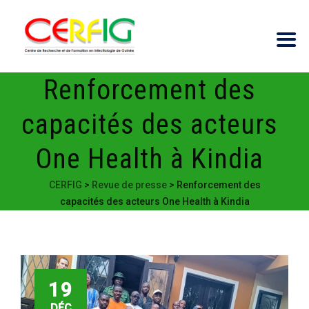
Renforcement des
capacités des acteurs
One Health à Kindia
CERFIG
>
Revue de presse
>
Renforcement des
capacités des acteurs One Health à Kindia
19
DÉC